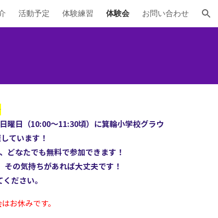
介
活動予定
体験練習
体験会
お問い合わせ
ion
★
曜日（10:00～11:30頃）に箕輪小学校グラウ
催しています！
で、どなたでも無料で参加できます！
」 その気持ちがあれば大丈夫です！
てください。
会はお休みです。