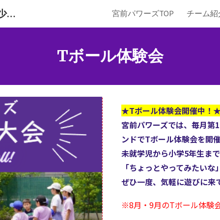
宮前パワーズ/日吉・綱島エリアの少年野球チーム（港北区）
宮前パワーズTOP
チーム紹
ip to main content
Skip to navigat
Tボール体験会
★Tボール体験会開催中！
宮前パワーズでは、毎月第1日
ンドでTボール体験会を開
未就学児から小学5年生ま
「ちょっとやってみたいな
ぜひ一度、気軽に遊びに来
※8月・9月のTボール体験